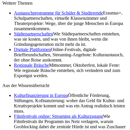
Weitere Themen
Austauschprogramme für Schüler & Studierende
Erasmus+,
Schulpartnerschaften, virtuelle Klassenzimmer und
Theaterprojekte: Wege, über die junge Menschen in Europa
zusammenkommen.
Städtepartnerschaften
Wie Städtepartnerschaften entstehen,
was sie kosten, und was von ihnen bleibt, wenn die
Gründungsgeneration nicht mehr da ist.
Digitale Plattformen
Online-Festivals, digitale
Brieffreundschaften, Streaming-Angebote: Kulturaustausch,
der ohne Reise auskommt.
Regionale Bräuche
Mittsommer, Oktoberfest, lokale Feste:
Wie regionale Bräuche entstehen, sich verändern und zum
Exportgut werden.
Aus der Wissensübersicht
Kulturfinanzierung in Europa
Öffentliche Förderung,
Stiftungen, Kofinanzierung: woher das Geld für Kultur- und
Kreativprojekte kommt und was ein Antrag realistisch leisten
muss.
Filmfestivals online: Streaming als Kulturzugang
Wie
Filmfestivals ihr Programm ins Netz verlagern, warum
Geoblocking dabei die zentrale Hürde ist und was Zuschauer